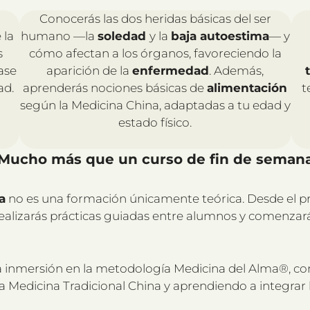
Conocerás las dos heridas básicas del ser
 la
humano —la
soledad
y la
baja autoestima
— y
s
cómo afectan a los órganos, favoreciendo la
ase
aparición de la
enfermedad
. Además,
ad.
aprenderás nociones básicas de
alimentación
t
según la Medicina China, adaptadas a tu edad y
estado físico.
Mucho más que un curso de fin de seman
a
no es una formación únicamente teórica. Desde el p
realizarás prácticas guiadas entre alumnos y comenzará
era inmersión en la metodología Medicina del Alma®, 
e la Medicina Tradicional China y aprendiendo a integra