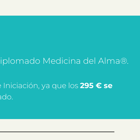
 Diplomado Medicina del Alma®.
 Iniciación, ya que los
295 € se
ado.