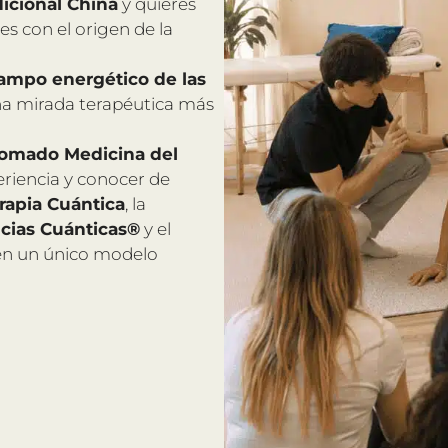
dicional China
y quieres
s con el origen de la
campo energético de las
na mirada terapéutica más
plomado Medicina del
periencia y conocer de
rapia Cuántica
, la
cias Cuánticas®
y el
n un único modelo