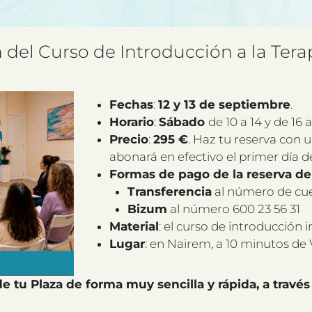
 del Curso de Introducción a la Tera
Fechas
:
12 y 13 de septiembre
.
Horario
:
Sábado
de 10 a 14 y de 16 
Precio
:
295 €
. Haz tu reserva con u
abonará en efectivo el primer día d
Formas de pago de la reserva de 
Transferencia
al número de cue
Bizum
al número 600 23 56 31
Material
: el curso de introducción
Lugar
: en Nairem, a 10 minutos de 
de tu Plaza de forma muy sencilla y rápida, a travé