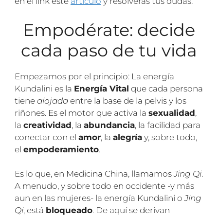
en el link este
artículo
y resolverás tus dudas.
Empodérate: decide
cada paso de tu vida
Empezamos por el principio: La energía
Kundalini es la
Energía Vital
que cada persona
tiene
alojada
entre la base de la pelvis y los
riñones. Es el motor que activa la
sexualidad
,
la
creatividad
, la
abundancia
, la facilidad para
conectar con el
amor
, la
alegría
y, sobre todo,
el
empoderamiento
.
Es lo que, en Medicina China, llamamos
Jing Qi
.
A menudo, y sobre todo en occidente -y más
aun en las mujeres- la energía Kundalini o
Jing
Qi
, está
bloqueado
. De aquí se derivan