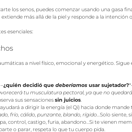
ocarte los senos, puedes comenzar usando una gasa fina
extiende más allá de la piel y responde a la intención 
es esenciales:
chos
umáticas a nivel físico, emocional y energético. Sigue 
 –
¿quién decidió que
deberíamos
usar sujetador?
*
 favorecerá tu musculatura pectoral, ya que no quedará
observa sus sensaciones
sin juicios
.
 ayudará a dirigir la energía (el Qi) hacia donde mande
ado, frío, cálido, punzante, blando, rígido…
Solo siente, 
culpa, control, castigo, furia, abandono…Si te vienen m
 taparte o parar, respeta lo que tu cuerpo pida.