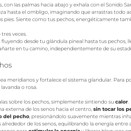
, con las palmas hacia abajo y exhala con el Sonido Sana
za hasta el ombligo, imaginando que arrastras todo aq
de tus pies. Siente como tus pechos, energéticamente t
 tres veces.
 fluyendo desde tu glándula pineal hasta tus pechos, 
ñarte en tu camino, independientemente de su estado 
chos
uea meridianos y fortalece el sistema glandular. Para p
lavanda o rosa.
alas sobre los pechos, simplemente sintiendo su
calor
.
a externa de los senos hacia el centro,
sin tocar los 
o del pecho
, presionándolo suavemente mientras inhal
lrededor de los senos, equilibrando la energía entre 