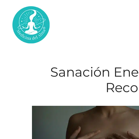
Saltar
al
contenido
Sanación Ener
Reco