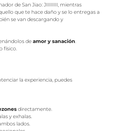
dor de San Jiao: JIIIIIIII, mientras
uello que te hace daño y se lo entregas a
ambién se van descargando y
llenándolos de
amor y sanación
.
físico.
otenciar la experiencia, puedes
pezones
directamente.
as y exhalas.
ambos lados.