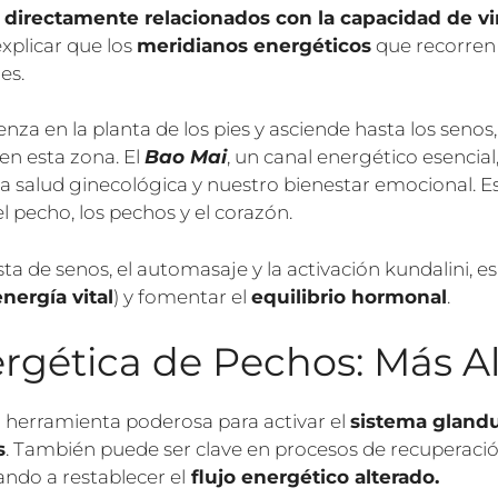
n directamente relacionados con la capacidad de 
explicar que los
meridianos energéticos
que recorren 
es.
nza en la planta de los pies y asciende hasta los senos
n esta zona. El
Bao Mai
, un canal energético esencial
a salud ginecológica y nuestro bienestar emocional. E
 pecho, los pechos y el corazón.
a de senos, el automasaje y la activación kundalini, es
energía vital
) y fomentar el
equilibrio hormonal
.
gética de Pechos: Más All
 herramienta poderosa para activar el
sistema glandu
s
. También puede ser clave en procesos de recuperaci
ndo a restablecer el
flujo energético alterado.