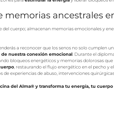
pezones para
estimular la energía
y liberar bloqueos e
 memorias ancestrales e
 del cuerpo; almacenan memorias emocionales y ener
nderás a reconocer que los senos no solo cumplen una
jo de nuestra conexión emocional
. Durante el diplom
erando bloqueos energéticos y memorias dolorosas que
cuerpo
, restaurando el flujo energético en el pecho y
s de experiencias de abuso, intervenciones quirúrgica
ina del Alma® y transforma tu energía, tu cuerpo y