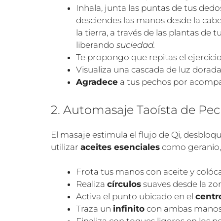
Inhala, junta las puntas de tus dedos
desciendes las manos desde la cabe
la tierra, a través de las plantas 
liberando
suciedad.
Te propongo que repitas el ejercicio
Visualiza una cascada de luz dorada
Agradece
a tus pechos por acompa
2. Automasaje Taoísta de Pe
El masaje estimula el flujo de Qi, desbloq
utilizar
aceites esenciales
como geranio, 
Frota tus manos con aceite y colóc
Realiza
círculos
suaves desde la zon
Activa el punto ubicado en el
centr
Traza un
infinito
con ambas manos a